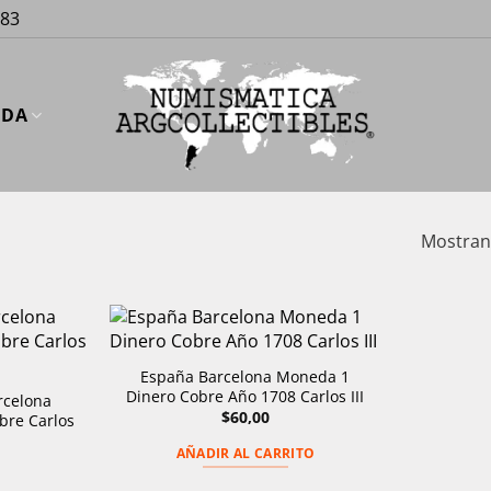
883
UDA
Mostrand
España Barcelona Moneda 1
Dinero Cobre Año 1708 Carlos III
celona
$
60,00
bre Carlos
AÑADIR AL CARRITO