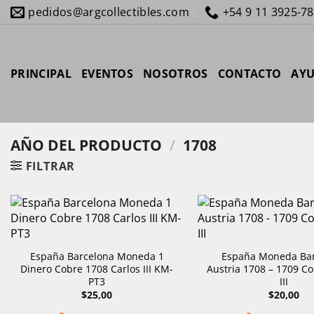
Saltar
pedidos@argcollectibles.com
+54 9 11 3925-7
al
contenido
PRINCIPAL
EVENTOS
NOSOTROS
CONTACTO
AY
AÑO DEL PRODUCTO
/
1708
FILTRAR
España Barcelona Moneda 1
España Moneda Bar
Dinero Cobre 1708 Carlos III KM-
Austria 1708 – 1709 Co
PT3
III
$
25,00
$
20,00