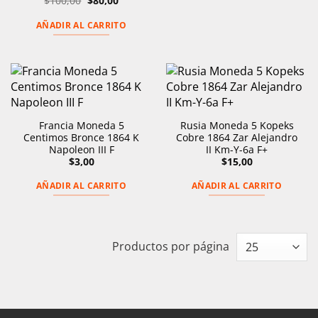
$
100,00
$
80,00
precio
precio
original
actual
AÑADIR AL CARRITO
era:
es:
$100,00.
$80,00.
Francia Moneda 5
Rusia Moneda 5 Kopeks
Centimos Bronce 1864 K
Cobre 1864 Zar Alejandro
Napoleon III F
II Km-Y-6a F+
$
3,00
$
15,00
AÑADIR AL CARRITO
AÑADIR AL CARRITO
Productos por página