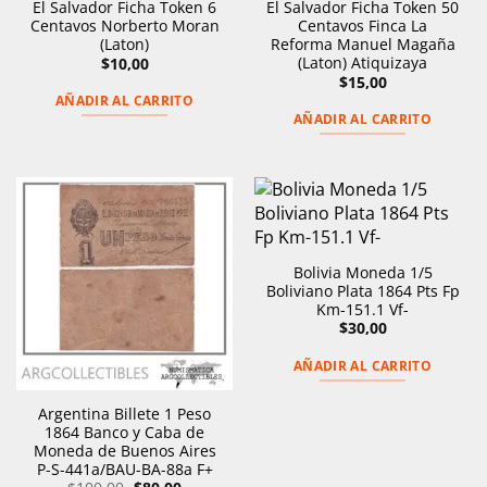
El Salvador Ficha Token 6
El Salvador Ficha Token 50
Centavos Norberto Moran
Centavos Finca La
(Laton)
Reforma Manuel Magaña
(Laton) Atiquizaya
$
10,00
$
15,00
AÑADIR AL CARRITO
AÑADIR AL CARRITO
Bolivia Moneda 1/5
Boliviano Plata 1864 Pts Fp
Km-151.1 Vf-
$
30,00
AÑADIR AL CARRITO
Argentina Billete 1 Peso
1864 Banco y Caba de
Moneda de Buenos Aires
P-S-441a/BAU-BA-88a F+
El
El