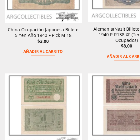
Alemania(Nazi) Billet
China Ocupación Japonesa Billete
1940 P-R138 XF (Ter
5 Yen Año 1940 F Pick M 18
Ocupados)
$
3,00
$
8,00
AÑADIR AL CARRITO
AÑADIR AL CARR