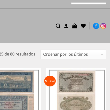
Ordenado
5 de 80 resultados
por
los
últimos
Nuevo