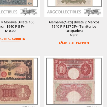
y Moravia Billete 100
Alemania(Nazi) Billete 2 Marcos
run 1940 P-5 F+
1940 P-R137 XF+ (Territorios
Ocupados)
$
10,00
$
8,00
ADIR AL CARRITO
AÑADIR AL CARRITO