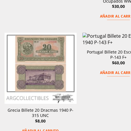
Ocupados WW
$
30,00
AÑADIR AL CARR
Portugal Billete 20 Es
P-143 F+
$
60,00
AÑADIR AL CARR
Grecia Billete 20 Dracmas 1940 P-
315 UNC
$
8,00
AÑADIR AL CARRITO