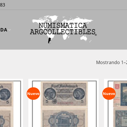
883
UDA
Mostrando 1–2
Nuevo
Nuevo