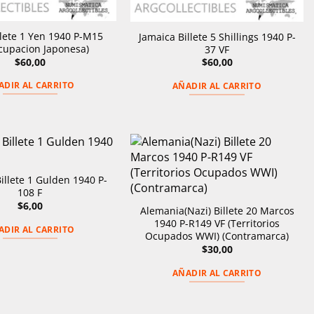
llete 1 Yen 1940 P-M15
Jamaica Billete 5 Shillings 1940 P-
cupacion Japonesa)
37 VF
$
60,00
$
60,00
ADIR AL CARRITO
AÑADIR AL CARRITO
illete 1 Gulden 1940 P-
108 F
$
6,00
Alemania(Nazi) Billete 20 Marcos
1940 P-R149 VF (Territorios
ADIR AL CARRITO
Ocupados WWI) (Contramarca)
$
30,00
AÑADIR AL CARRITO