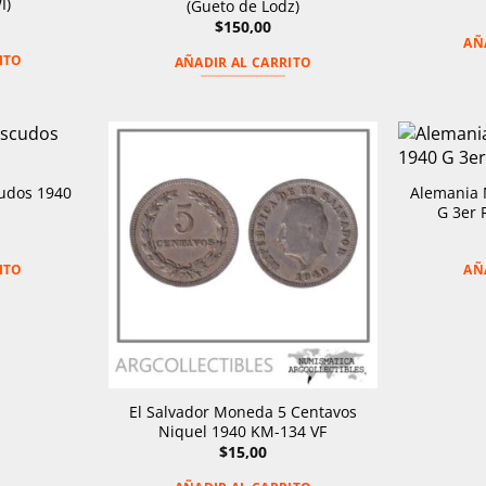
I)
(Gueto de Lodz)
$
150,00
AÑ
ITO
AÑADIR AL CARRITO
cudos 1940
Alemania 
G 3er 
ITO
AÑ
El Salvador Moneda 5 Centavos
Niquel 1940 KM-134 VF
$
15,00