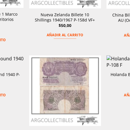
e 1 Marco
Nueva Zelanda Billete 10
China Bi
ritorios
Shillings 1940/1967 P-158d VF+
AU (O
$
50,00
AÑADIR AL CARRITO
AÑ
ITO
und 1940 P-
Holanda B
ITO
AÑ