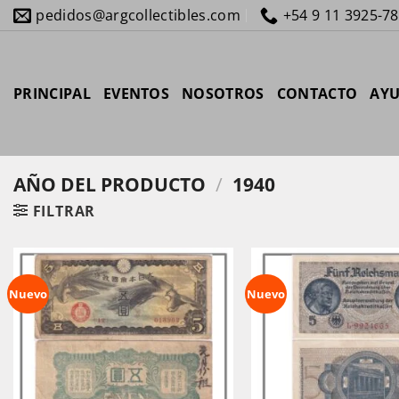
Saltar
pedidos@argcollectibles.com
+54 9 11 3925-7
al
contenido
PRINCIPAL
EVENTOS
NOSOTROS
CONTACTO
AY
AÑO DEL PRODUCTO
/
1940
FILTRAR
Nuevo
Nuevo