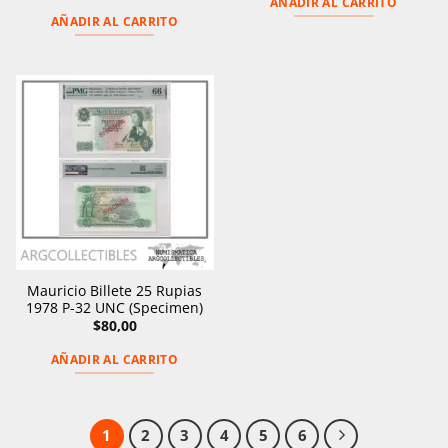
AÑADIR AL CARRITO
AÑADIR AL CARRITO
Mauricio Billete 25 Rupias
1978 P-32 UNC (Specimen)
$
80,00
AÑADIR AL CARRITO
1
2
3
4
5
6