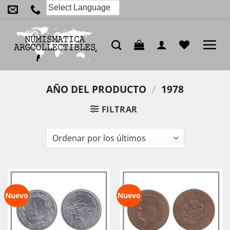
Saltar
al
contenido
AÑO DEL PRODUCTO
/
1978
FILTRAR
Nuevo
Nuevo