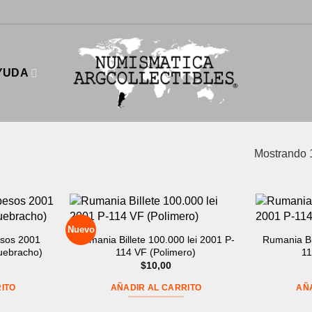
YUDA
Mostrando 
Nuevo
esos 2001
Rumania Billete 100.000 lei 2001 P-
Rumania Bi
uebracho)
114 VF (Polimero)
11
$
10,00
ITO
AÑADIR AL CARRITO
AÑ