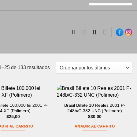
Ordenado
1–25 de 133 resultados
por
los
últimos
llete 100.000 lei 2001 P-
Brasil Billete 10 Reales 2001 P-
4 XF (Polimero)
248b/C-332 UNC (Polimero)
$
25,00
$
30,00
ADIR AL CARRITO
AÑADIR AL CARRITO