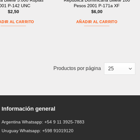
a Billete 5.000 Rupias
Republica Dominicana Billete 100
001 P-142 UNC
Pesos 2001 P-171a XF
$
2,50
$
6,00
ADIR AL CARRITO
AÑADIR AL CARRITO
Productos por página
Información general
Argentina Whatsapp:
+54 9 11 3925-7883
Uruguay Whatsapp:
+598 91019120