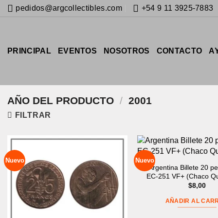
Saltar
pedidos@argcollectibles.com
+54 9 11 3925-7883
al
contenido
PRINCIPAL
EVENTOS
NOSOTROS
CONTACTO
A
AÑO DEL PRODUCTO
/
2001
FILTRAR
Nuevo
Nuevo
Argentina Billete 20 p
EC-251 VF+ (Chaco Q
$
8,00
AÑADIR AL CARR