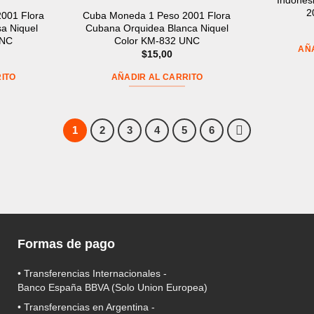
Indonesi
2
001 Flora
Cuba Moneda 1 Peso 2001 Flora
a Niquel
Cubana Orquidea Blanca Niquel
UNC
Color KM-832 UNC
AÑ
$
15,00
ITO
AÑADIR AL CARRITO
1
2
3
4
5
6
Formas de pago
• Transferencias Internacionales -
Banco España BBVA
(Solo Union Europea)
• Transferencias en Argentina -