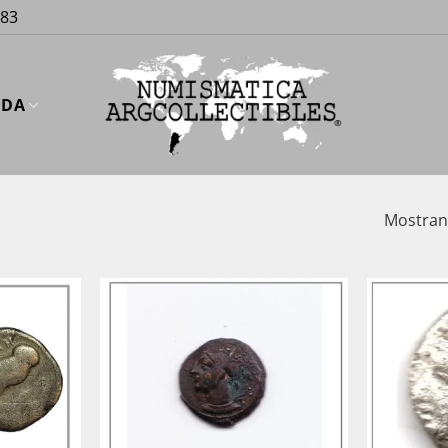
883
UDA
Mostrand