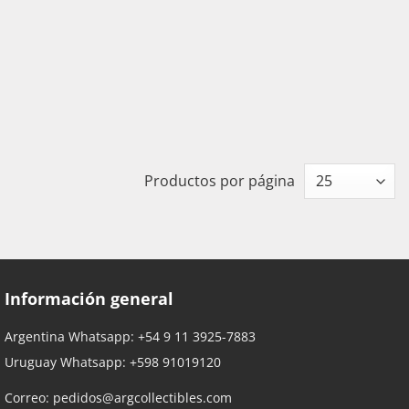
Productos por página
Información general
Argentina Whatsapp:
+54 9 11 3925-7883
Uruguay Whatsapp:
+598 91019120
Correo:
pedidos@argcollectibles.com