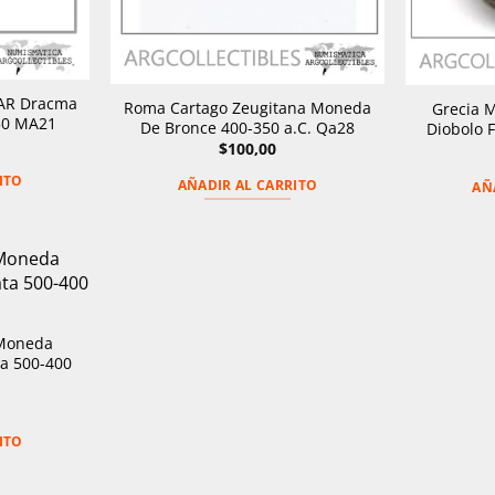
 AR Dracma
Roma Cartago Zeugitana Moneda
Grecia M
50 MA21
De Bronce 400-350 a.C. Qa28
Diobolo 
$
100,00
ITO
AÑADIR AL CARRITO
AÑ
 Moneda
ta 500-400
ITO