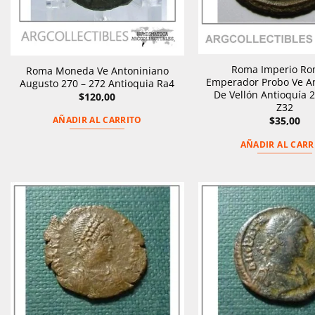
Roma Imperio R
Roma Moneda Ve Antoniniano
Emperador Probo Ve A
Augusto 270 – 272 Antioquia Ra4
De Vellón Antioquía 
$
120,00
Z32
$
35,00
AÑADIR AL CARRITO
AÑADIR AL CARR