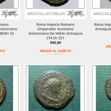
omano
Roma Imperio Romano
Roma Imp
ntoniniano
Emperador Aureliano
Antioquía
280/81 Dc
Antoniniano De Vellón Antioquía
274 Dc Z21
$
45,00
AÑ
ITO
AÑADIR AL CARRITO