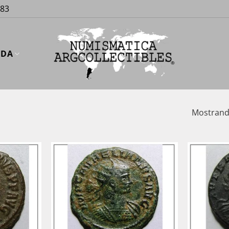
883
UDA
Mostrando