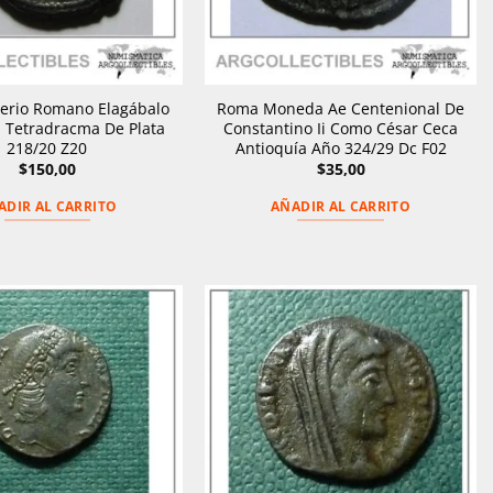
erio Romano Elagábalo
Roma Moneda Ae Centenional De
 Tetradracma De Plata
Constantino Ii Como César Ceca
218/20 Z20
Antioquía Año 324/29 Dc F02
$
150,00
$
35,00
ADIR AL CARRITO
AÑADIR AL CARRITO