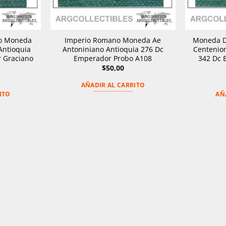
o Moneda
Imperio Romano Moneda Ae
Moneda D
Antioquia
Antoniniano Antioquia 276 Dc
Centenion
 Graciano
Emperador Probo A108
342 Dc 
$
50,00
AÑADIR AL CARRITO
ITO
AÑ