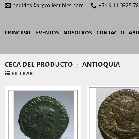
Saltar
pedidos@argcollectibles.com
+54 9 11 3925-7
al
contenido
PRINCIPAL
EVENTOS
NOSOTROS
CONTACTO
AY
CECA DEL PRODUCTO
/
ANTIOQUIA
FILTRAR