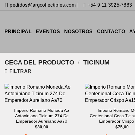
Saltar
pedidos@argcollectibles.com
+54 9 11 3925-7883
al
contenido
PRINCIPAL
EVENTOS
NOSOTROS
CONTACTO
A
CECA DEL PRODUCTO
/
TICINUM
FILTRAR
Imperio Romano Moneda Ae
Imperio Romano M
Antoniniano Ticinum 274 Dc
Centenional Ceca Tici
Emperador Aureliano Aa70
Emperador Crispo
$
30,00
$
75,00