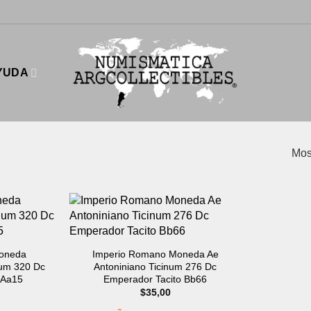
YUDA
Mos
oneda
Imperio Romano Moneda Ae
num 320 Dc
Antoniniano Ticinum 276 Dc
 Aa15
Emperador Tacito Bb66
$
35,00