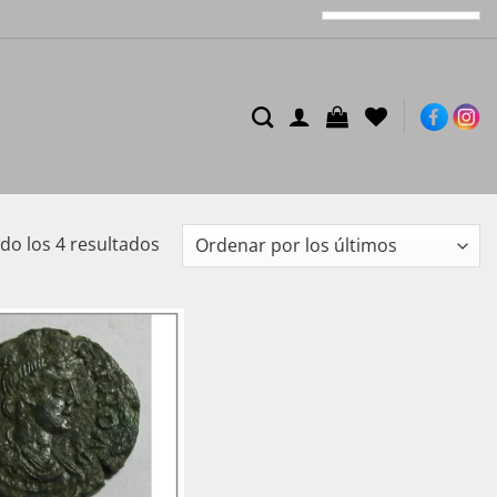
Ordenado
o los 4 resultados
por
los
últimos