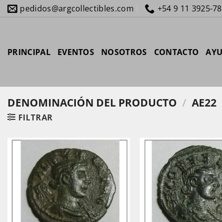
Saltar
pedidos@argcollectibles.com
+54 9 11 3925-7
al
contenido
PRINCIPAL
EVENTOS
NOSOTROS
CONTACTO
AY
DENOMINACIÓN DEL PRODUCTO
/
AE22
FILTRAR