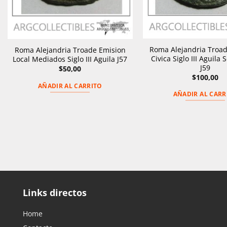
Roma Alejandria Troa
Roma Alejandria Troade Emision
Civica Siglo III Aguila
Local Mediados Siglo III Aguila J57
J59
$
50,00
$
100,00
AÑADIR AL CARRITO
AÑADIR AL CARR
Links directos
Home