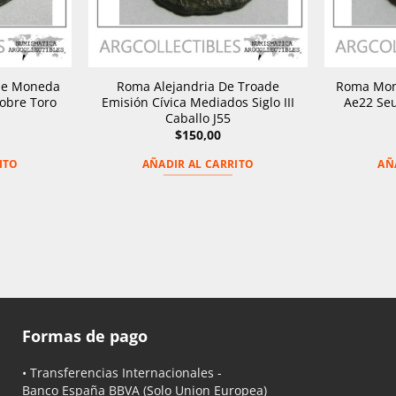
de Moneda
Roma Alejandria De Troade
Roma Mon
 Sobre Toro
Emisión Cívica Mediados Siglo III
Ae22 Seu
Caballo J55
$
150,00
ITO
AÑADIR AL CARRITO
AÑ
Formas de pago
• Transferencias Internacionales -
Banco España BBVA
(Solo Union Europea)