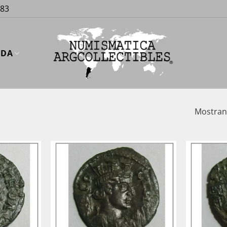
883
UDA
Mostrand