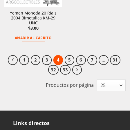
Yemen Moneda 20 Rials
2004 Bimetalica KM-29
UNC
$
3,00
AÑADIR AL CARRITO
1
2
3
4
5
6
7
…
31
32
33
Productos por página
Links directos