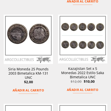
AÑADIR AL CARRITO
Kazajistan Set x 5
Siria Moneda 25 Pounds
Monedas 2022 Estilo Saka
2003 Bimetalica KM-131
Bimetalica UNC
UNC
El
El
$
12,00
$
10,00
$
2,00
precio
precio
original
actual
AÑADIR AL CARRITO
AÑADIR AL CARRITO
era:
es:
$12,00.
$10,00.