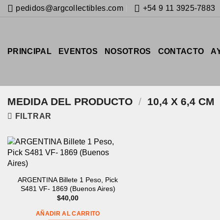
Saltar
pedidos@argcollectibles.com
+54 9 11 3925-7883
al
contenido
PRINCIPAL
EVENTOS
NOSOTROS
CONTACTO
A
MEDIDA DEL PRODUCTO
/
10,4 X 6,4 CM
FILTRAR
ARGENTINA Billete 1 Peso, Pick
S481 VF- 1869 (Buenos Aires)
$
40,00
AÑADIR AL CARRITO