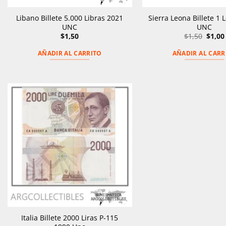
Libano Billete 5.000 Libras 2021
Sierra Leona Billete 1
UNC
UNC
El
$
1,50
$
1,50
$
1,00
preci
origin
AÑADIR AL CARRITO
AÑADIR AL CARR
era:
$1,50
Italia Billete 2000 Liras P-115