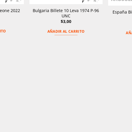
 Leone 2022
Bulgaria Billete 10 Leva 1974 P-96
España Bi
UNC
El
$
3,00
o
precio
al
actual
ITO
AÑADIR AL CARRITO
es:
AÑ
.
$1,00.