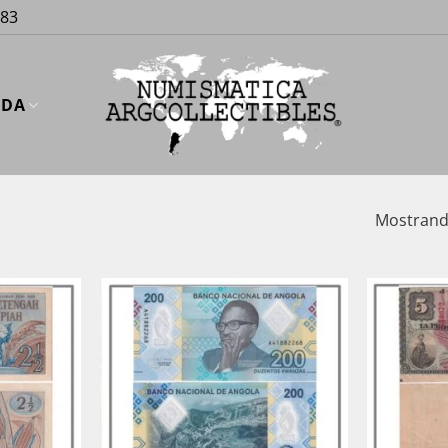
883
UDA
Mostrando