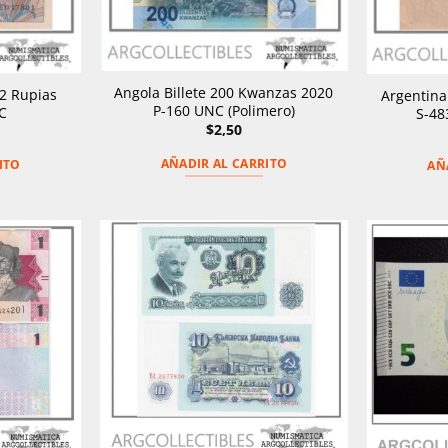
Angola Billete 200 Kwanzas 2020
/2 Rupias
Argentina 
P-160 UNC (Polimero)
C
S-48
$
2,50
AÑADIR AL CARRITO
ITO
AÑ