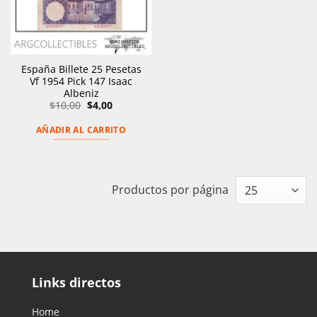
España Billete 25 Pesetas
Vf 1954 Pick 147 Isaac
Albeniz
El
El
$
10,00
$
4,00
precio
precio
original
actual
AÑADIR AL CARRITO
era:
es:
$10,00.
$4,00.
Productos por página
Links directos
Home