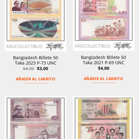
Bangladesh Billete 50
Bangladesh Billete 50
Taka 2021 P-69 UNC
Taka 2023 P-73 UNC
El
El
$
4,00
$
4,00
$
3,00
precio
precio
original
actual
AÑADIR AL CARRITO
AÑADIR AL CARRITO
era:
es:
$4,00.
$3,00.