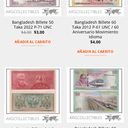
Bangladesh Billete 50
Bangladesh Billete 60
Taka 2022 P-71 UNC
Taka 2012 P-61 UNC / 60
El
El
Aniversario Movimiento
$
4,00
$
3,00
precio
precio
Idioma
original
actual
$
4,00
AÑADIR AL CARRITO
era:
es:
$4,00.
$3,00.
AÑADIR AL CARRITO