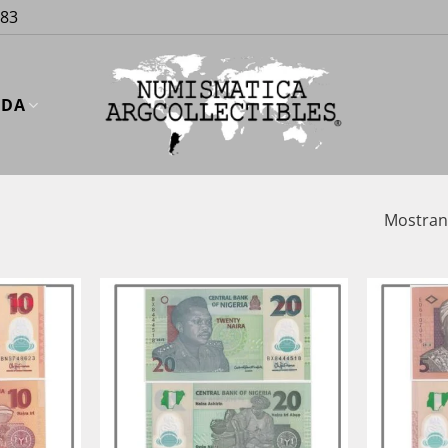
883
UDA
Mostrand