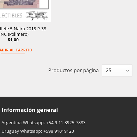
illete 5 Naira 2018 P-38
NC (Polimero)
$
1,00
ADIR AL CARRITO
Productos por página
Información general
Argentina Whatsapp:
+54 9 11 3925-7883
Uruguay Whatsapp:
+598 91019120