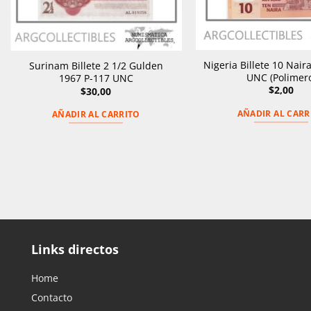
Nigeria Billete 10 Nair
Surinam Billete 2 1/2 Gulden
UNC (Polimer
1967 P-117 UNC
$
2,00
$
30,00
AÑADIR AL CARR
AÑADIR AL CARRITO
Links directos
Home
Contacto