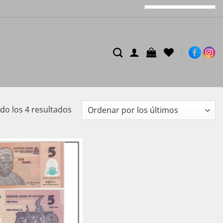
Ordenado
o los 4 resultados
por
los
últimos