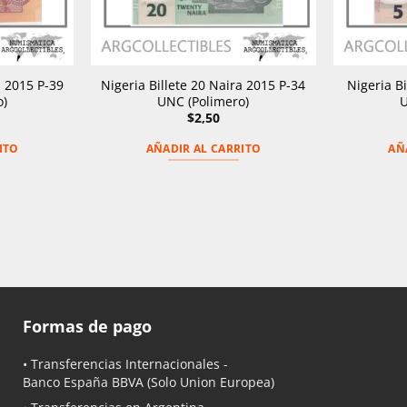
a 2015 P-39
Nigeria Billete 20 Naira 2015 P-34
Nigeria B
o)
UNC (Polimero)
U
$
2,50
ITO
AÑADIR AL CARRITO
AÑ
Formas de pago
• Transferencias Internacionales -
Banco España BBVA
(Solo Union Europea)