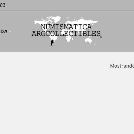
883
UDA
Mostrando 