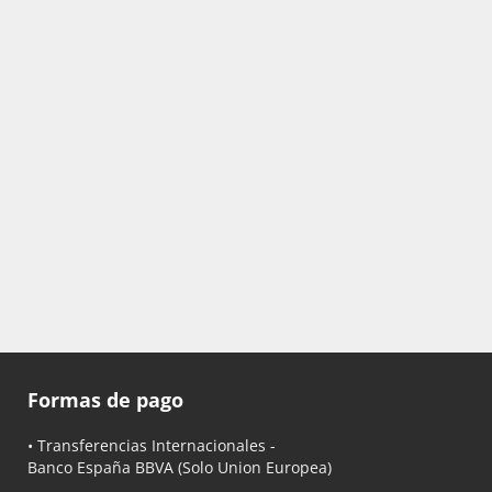
Formas de pago
• Transferencias Internacionales -
Banco España BBVA
(Solo Union Europea)