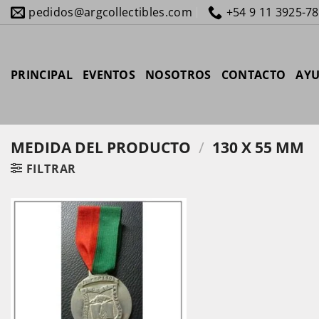
Saltar
pedidos@argcollectibles.com
+54 9 11 3925-7
al
contenido
PRINCIPAL
EVENTOS
NOSOTROS
CONTACTO
AY
MEDIDA DEL PRODUCTO
/
130 X 55 MM
FILTRAR