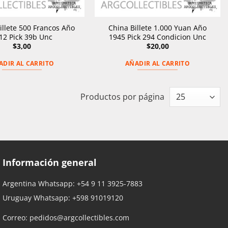
illete 500 Francos Año
China Billete 1.000 Yuan Año
12 Pick 39b Unc
1945 Pick 294 Condicion Unc
$
3,00
$
20,00
ADIR AL CARRITO
AÑADIR AL CARRITO
Productos por página
Información general
Argentina Whatsapp:
+54 9 11 3925-7883
Uruguay Whatsapp:
+598 91019120
Correo:
pedidos@argcollectibles.com