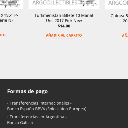
so 1951 P-
Turkmenistan Billete 10 Manat
Guinea B
erie Ñ)
Unc 2017 Pick New
20
$
14,00
ITO
AÑADIR AL CARRITO
AÑ
Formas de pago
• Transferencias Internacionales -
Banco España BBVA
(Solo Union Europea)
• Transferencias en Argentina -
Banco Galicia