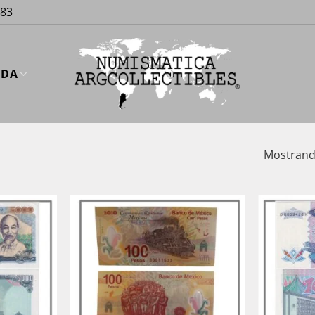
883
UDA
Mostrando