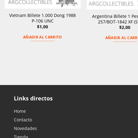
Vietnam Billete 1.000 Dong 1988
Argentina Billete 1 Pe
P-106 UNC
257/BOT-1842 XF (S
$
1,00
$
2,00
AÑADIR AL CARRITO
AÑADIR AL CARR
Links directos
Home
Contacto
Novedades
Tienda