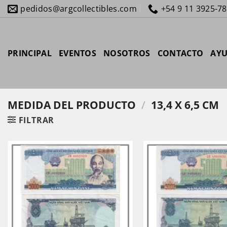
Saltar
pedidos@argcollectibles.com
+54 9 11 3925-7
al
contenido
PRINCIPAL
EVENTOS
NOSOTROS
CONTACTO
AY
MEDIDA DEL PRODUCTO
/
13,4 X 6,5 CM
FILTRAR