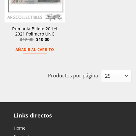
Rumania Billete 20 Lei
2021 Polimero UNC
El
El
$
12,00
$
10,00
precio
precio
original
actual
AÑADIR AL CARRITO
era:
es:
$12,00.
$10,00.
Productos por página
Links directos
Home