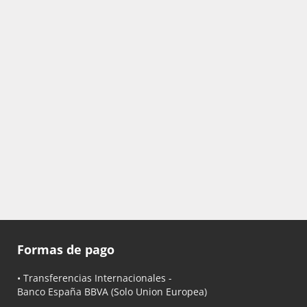
Formas de pago
• Transferencias Internacionales -
Banco España BBVA
(Solo Union Europea)