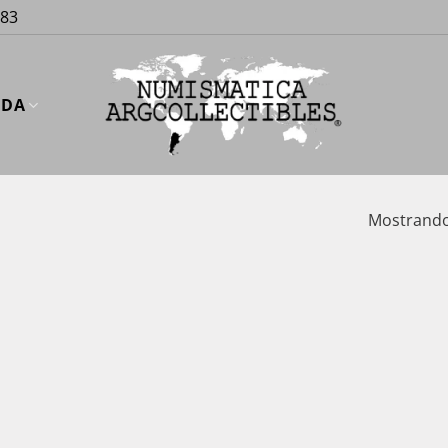
883
UDA
Mostrando 