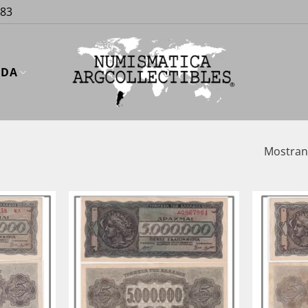
883
UDA
Mostrand