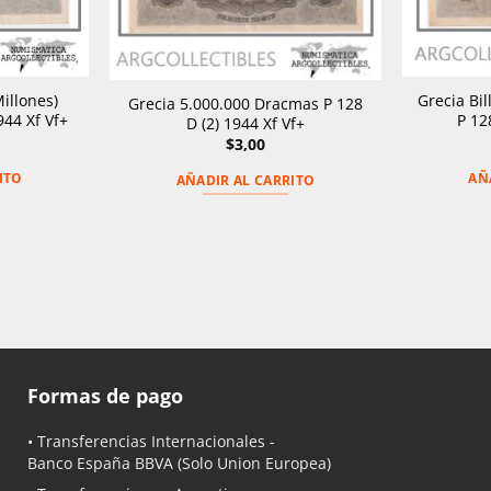
Millones)
Grecia Bi
Grecia 5.000.000 Dracmas P 128
944 Xf Vf+
P 12
D (2) 1944 Xf Vf+
$
3,00
ITO
AÑ
AÑADIR AL CARRITO
Formas de pago
• Transferencias Internacionales -
Banco España BBVA
(Solo Union Europea)