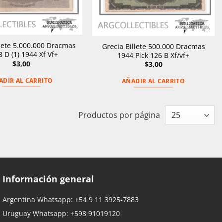
llete 5.000.000 Dracmas
Grecia Billete 500.000 Dracmas
8 D (1) 1944 Xf Vf+
1944 Pick 126 B Xf/vf+
$
3,00
$
3,00
ADIR AL CARRITO
AÑADIR AL CARRITO
Productos por página
Información general
Argentina Whatsapp:
+54 9 11 3925-7883
Uruguay Whatsapp:
+598 91019120