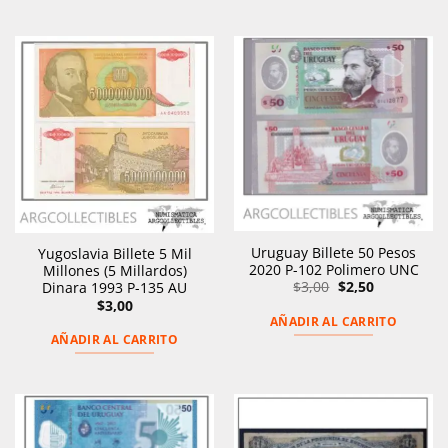
Uruguay Billete 50 Pesos
Yugoslavia Billete 5 Mil
2020 P-102 Polimero UNC
Millones (5 Millardos)
El
El
$
3,00
$
2,50
Dinara 1993 P-135 AU
precio
precio
$
3,00
original
actual
AÑADIR AL CARRITO
era:
es:
$3,00.
$2,50.
AÑADIR AL CARRITO