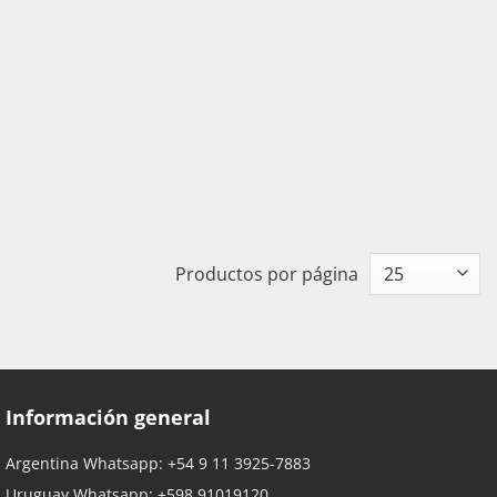
Productos por página
Información general
Argentina Whatsapp:
+54 9 11 3925-7883
Uruguay Whatsapp:
+598 91019120