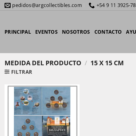
Saltar
pedidos@argcollectibles.com
+54 9 11 3925-7
al
contenido
PRINCIPAL
EVENTOS
NOSOTROS
CONTACTO
AY
MEDIDA DEL PRODUCTO
/
15 X 15 CM
FILTRAR