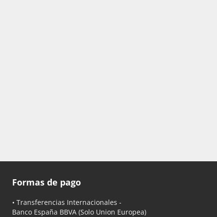
Formas de pago
• Transferencias Internacionales -
Banco España BBVA
(Solo Union Europea)