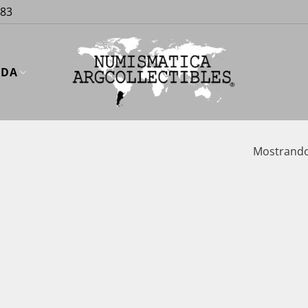
883
UDA
Mostrando 