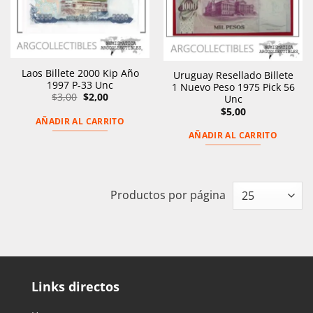
Laos Billete 2000 Kip Año
Uruguay Resellado Billete
1997 P-33 Unc
1 Nuevo Peso 1975 Pick 56
El
El
$
3,00
$
2,00
Unc
precio
precio
$
5,00
original
actual
AÑADIR AL CARRITO
era:
es:
$3,00.
$2,00.
AÑADIR AL CARRITO
Productos por página
Links directos