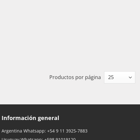
Productos por página
Información general
Argentina Whatsapp:
+54 9 11 3925-7883
Uruguay Whatsapp:
+598 91019120