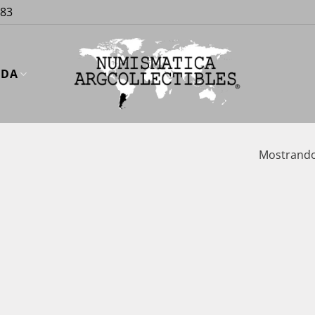
883
UDA
Mostrando 