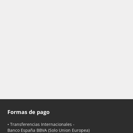
Formas de pago
• Transferencias Internacionales -
Banco España BBVA
(Solo Union Europea)