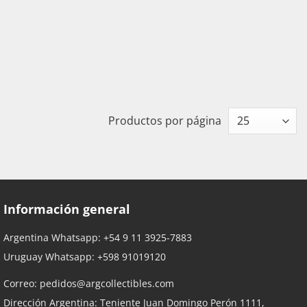
Productos por página
Información general
Argentina Whatsapp:
+54 9 11 3925-7883
Uruguay Whatsapp:
+598 91019120
Correo:
pedidos@argcollectibles.com
Dirección Argentina: Teniente Juan Domingo Perón 1111,