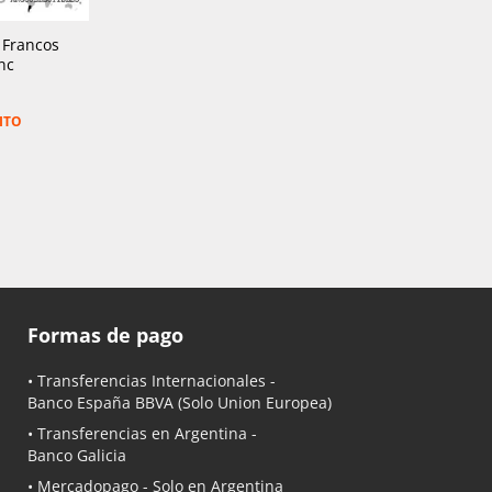
 Francos
nc
ITO
Formas de pago
• Transferencias Internacionales -
Banco España BBVA
(Solo Union Europea)
• Transferencias en Argentina -
Banco Galicia
•
Mercadopago
- Solo en Argentina