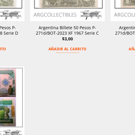
Pesos P-
Argentina Billete 50 Pesos P-
Argentin
8 Serie D
271d/BOT-2023 XF 1967 Serie C
271d/BOT-
$
3,00
ITO
AÑADIR AL CARRITO
AÑ