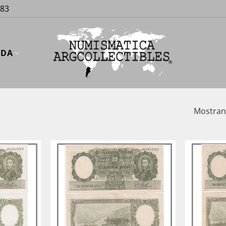
883
UDA
Mostrand