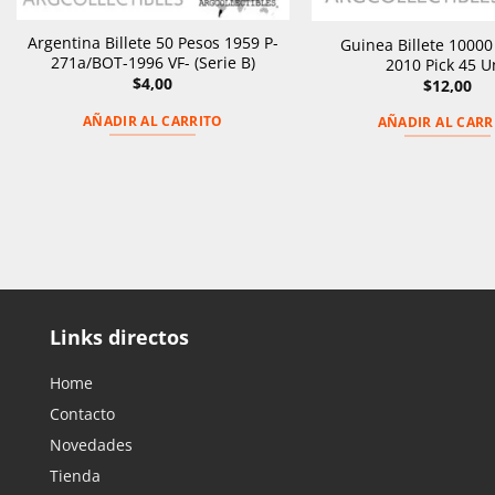
Argentina Billete 50 Pesos 1959 P-
Guinea Billete 10000
271a/BOT-1996 VF- (Serie B)
2010 Pick 45 U
$
4,00
$
12,00
AÑADIR AL CARRITO
AÑADIR AL CARR
Links directos
Home
Contacto
Novedades
Tienda