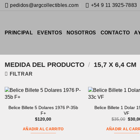
Saltar
pedidos@argcollectibles.com
+54 9 11 3925-7883
al
contenido
PRINCIPAL
EVENTOS
NOSOTROS
CONTACTO
A
MEDIDA DEL PRODUCTO
/
15,7 X 6,4 CM
FILTRAR
Belice Billete 5 Dolares 1976 P-35b
Belice Billete 1 Dolar 
F+
VF
El
$
120,00
$
35,00
$
30,0
precio
origin
AÑADIR AL CARRITO
AÑADIR AL CARR
era:
$35,0