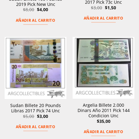
2017 Pick 73c Unc
2019 Pick New Unc
El
El
$
3,00
$
1,50
El
El
$
8,00
$
4,00
precio
precio
precio
precio
original
actual
original
actual
AÑADIR AL CARRITO
era:
es:
AÑADIR AL CARRITO
era:
es:
$3,00.
$1,50.
$8,00.
$4,00.
Argelia Billete 2.000
Sudan Billete 20 Pounds
Dinars Año 2011 Pick 144
Libras 2017 Pick 74 Unc
Condicion Unc
El
El
$
5,00
$
3,00
precio
precio
$
35,00
original
actual
AÑADIR AL CARRITO
era:
es:
$5,00.
$3,00.
AÑADIR AL CARRITO