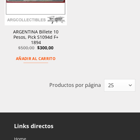
ARGENTINA Billete 10
Pesos, Pick S1094d F+
1894
El
El
$
500,00
$
300,00
precio
precio
original
actual
AÑADIR AL CARRITO
era:
es:
$500,00.
$300,00.
Productos por página
Links directos
Home