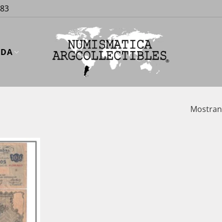
883
UDA
Mostrand