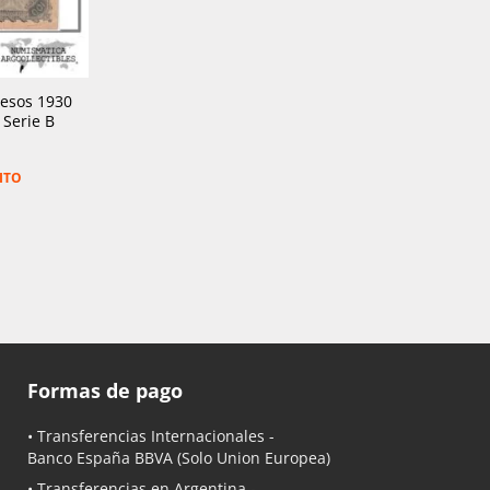
Pesos 1930
 Serie B
ITO
Formas de pago
• Transferencias Internacionales -
Banco España BBVA
(Solo Union Europea)
• Transferencias en Argentina -