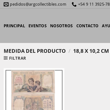
Saltar
pedidos@argcollectibles.com
+54 9 11 3925-7
al
contenido
PRINCIPAL
EVENTOS
NOSOTROS
CONTACTO
AY
MEDIDA DEL PRODUCTO
/
18,8 X 10,2 CM
FILTRAR