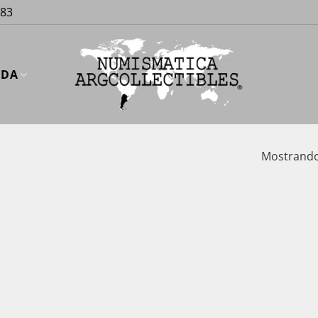
883
UDA
Mostrando 