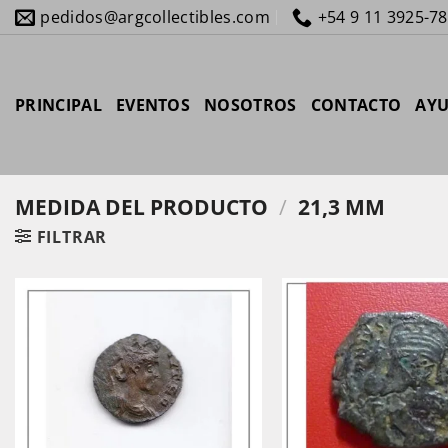
Saltar
pedidos@argcollectibles.com
+54 9 11 3925-7
al
contenido
PRINCIPAL
EVENTOS
NOSOTROS
CONTACTO
AY
MEDIDA DEL PRODUCTO
/
21,3 MM
FILTRAR