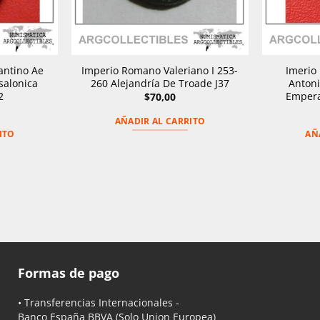
antino Ae
Imperio Romano Valeriano I 253-
Imerio
salonica
260 Alejandría De Troade J37
Antoni
2
Empera
$
70,00
AÑADIR AL CARRITO
ITO
AÑ
Formas de pago
• Transferencias Internacionales -
Banco España BBVA
(Solo Union Europea)