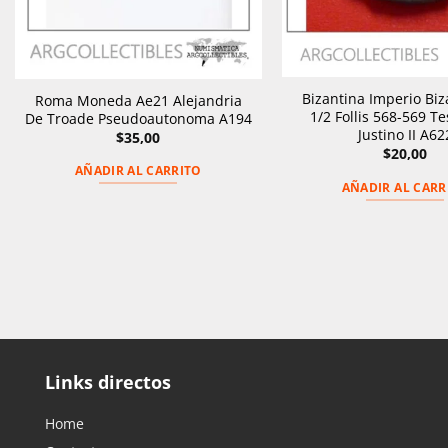
Bizantina Imperio Biz
Roma Moneda Ae21 Alejandria
1/2 Follis 568-569 Te
De Troade Pseudoautonoma A194
Justino II A62
$
35,00
$
20,00
AÑADIR AL CARRITO
AÑADIR AL CARR
Links directos
Home