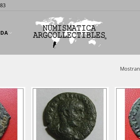
883
UDA
Mostrand