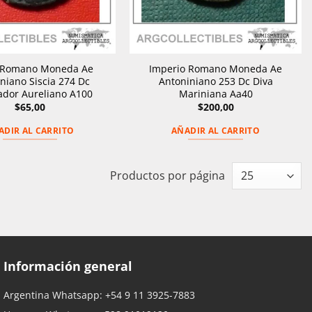
 Romano Moneda Ae
Imperio Romano Moneda Ae
niano Siscia 274 Dc
Antoniniano 253 Dc Diva
dor Aureliano A100
Mariniana Aa40
$
65,00
$
200,00
ADIR AL CARRITO
AÑADIR AL CARRITO
Productos por página
Información general
Argentina Whatsapp:
+54 9 11 3925-7883