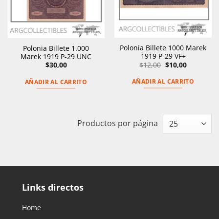
Polonia Billete 1000 Marek
Polonia Billete 1.000
1919 P-29 VF+
Marek 1919 P-29 UNC
El
El
$
12,00
$
10,00
$
30,00
precio
precio
original
actual
AÑADIR AL CARRITO
AÑADIR AL CARRITO
era:
es:
$12,00.
$10,00.
Productos por página
Links directos
Home