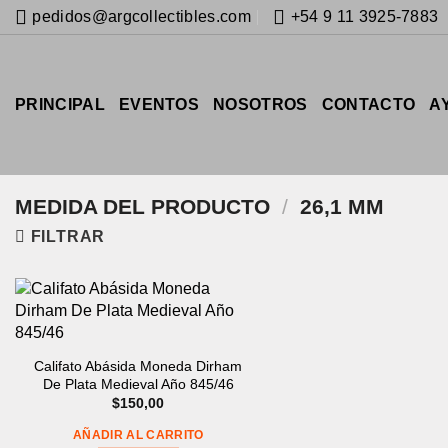
Saltar
pedidos@argcollectibles.com
+54 9 11 3925-7883
al
contenido
PRINCIPAL
EVENTOS
NOSOTROS
CONTACTO
A
MEDIDA DEL PRODUCTO
/
26,1 MM
FILTRAR
Califato Abásida Moneda Dirham
De Plata Medieval Año 845/46
$
150,00
AÑADIR AL CARRITO