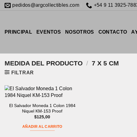
Saltar
pedidos@argcollectibles.com
+54 9 11 3925-788
al
contenido
PRINCIPAL
EVENTOS
NOSOTROS
CONTACTO
A
MEDIDA DEL PRODUCTO
/
7 X 5 CM
FILTRAR
El Salvador Moneda 1 Colon 1984
Niquel KM-153 Proof
$
125,00
AÑADIR AL CARRITO