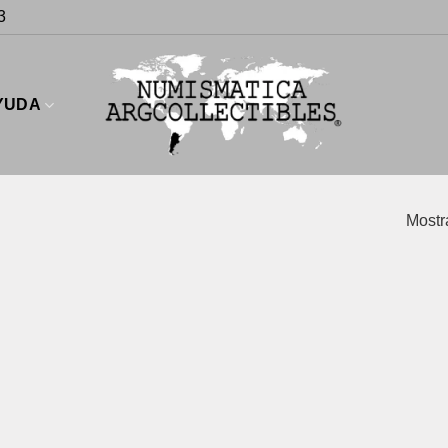
3
YUDA
Mostr