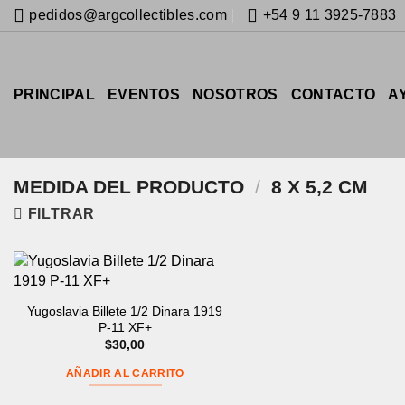
Saltar
pedidos@argcollectibles.com
+54 9 11 3925-7883
al
contenido
PRINCIPAL
EVENTOS
NOSOTROS
CONTACTO
A
MEDIDA DEL PRODUCTO
/
8 X 5,2 CM
FILTRAR
Yugoslavia Billete 1/2 Dinara 1919
P-11 XF+
$
30,00
AÑADIR AL CARRITO