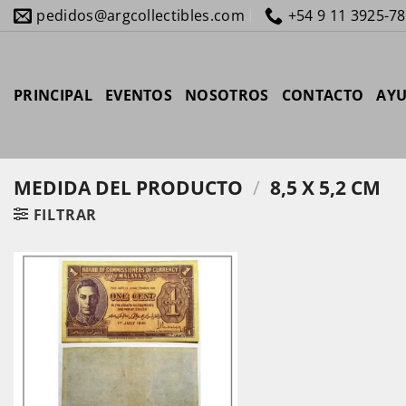
Saltar
pedidos@argcollectibles.com
+54 9 11 3925-7
al
contenido
PRINCIPAL
EVENTOS
NOSOTROS
CONTACTO
AY
MEDIDA DEL PRODUCTO
/
8,5 X 5,2 CM
FILTRAR