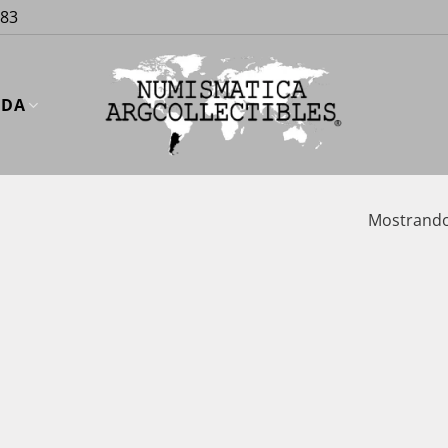
883
UDA
Mostrando 