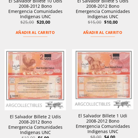
El Salvador Billete 10 Udis
El Salvador Billete 5 Udis
2008-2012 Bono
2008-2012 Bono
Emergencia Comunidades
Emergencia Comunidades
Indigenas UNC
Indigenas UNC
El
El
El
El
$
25,00
$
20,00
$
15,00
$
10,00
precio
precio
precio
precio
original
actual
original
actual
AÑADIR AL CARRITO
AÑADIR AL CARRITO
era:
es:
era:
es:
$25,00.
$20,00.
$15,00.
$10,00.
El Salvador Billete 1 Udi
El Salvador Billete 2 Udis
2008-2012 Bono
2008-2012 Bono
Emergencia Comunidades
Emergencia Comunidades
Indigenas UNC
Indigenas UNC
El
El
$
8,00
$
4,00
El
El
$
10,00
$
6,00