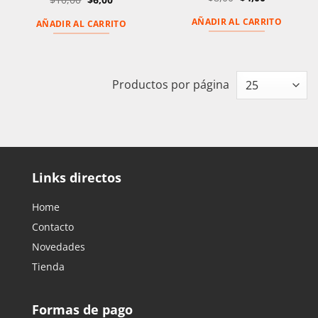
precio
precio
precio
precio
original
actual
original
actual
AÑADIR AL CARRITO
era:
es:
AÑADIR AL CARRITO
era:
es:
$8,00.
$4,00.
$10,00.
$6,00.
Productos por página
Links directos
Home
Contacto
Novedades
Tienda
Formas de pago