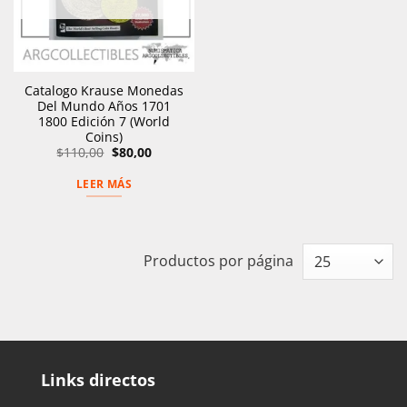
Catalogo Krause Monedas
Del Mundo Años 1701
1800 Edición 7 (World
Coins)
El
El
$
110,00
$
80,00
precio
precio
original
actual
LEER MÁS
era:
es:
$110,00.
$80,00.
Productos por página
Links directos