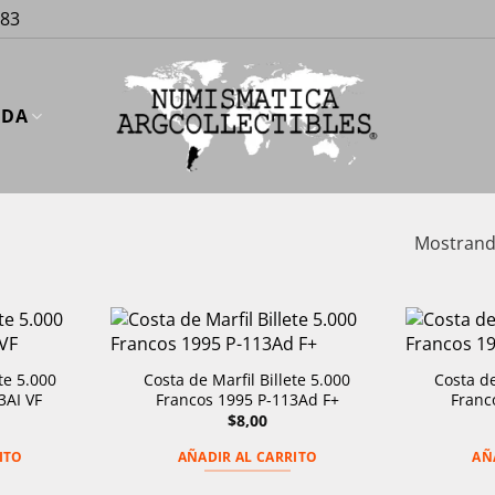
883
UDA
Mostrando
te 5.000
Costa de Marfil Billete 5.000
Costa de
3AI VF
Francos 1995 P-113Ad F+
Franc
$
8,00
ITO
AÑADIR AL CARRITO
AÑ