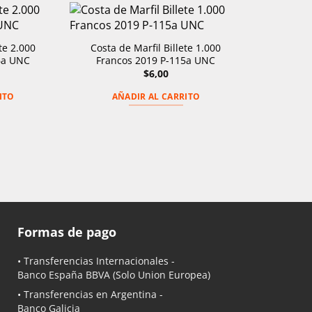
te 2.000
Costa de Marfil Billete 1.000
6a UNC
Francos 2019 P-115a UNC
$
6,00
ITO
AÑADIR AL CARRITO
Formas de pago
• Transferencias Internacionales -
Banco España BBVA
(Solo Union Europea)
• Transferencias en Argentina -
Banco Galicia