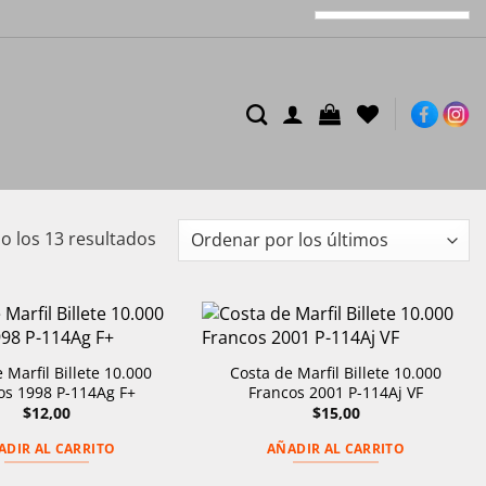
Ordenado
 los 13 resultados
por
los
últimos
 Marfil Billete 10.000
Costa de Marfil Billete 10.000
os 1998 P-114Ag F+
Francos 2001 P-114Aj VF
$
12,00
$
15,00
ADIR AL CARRITO
AÑADIR AL CARRITO