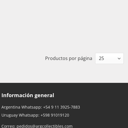
Productos por página
Información general
Argentina Whatsapp:
+54 9 11 3925-7883
Uruguay Whatsapp:
+598 91019120
Correo:
pedidos@argcollectibles.com