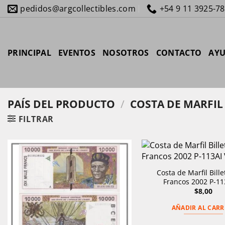
Saltar
pedidos@argcollectibles.com
+54 9 11 3925-7
al
contenido
PRINCIPAL
EVENTOS
NOSOTROS
CONTACTO
AY
PAÍS DEL PRODUCTO
/
COSTA DE MARFIL
FILTRAR
Costa de Marfil Bille
Francos 2002 P-11
$
8,00
AÑADIR AL CARR