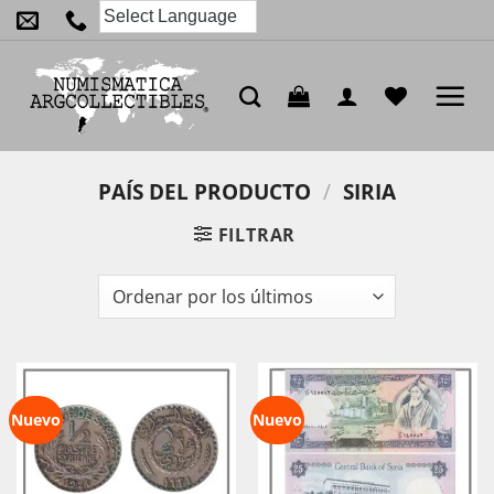
Saltar
al
contenido
PAÍS DEL PRODUCTO
/
SIRIA
FILTRAR
Nuevo
Nuevo