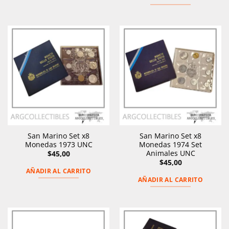
San Marino Set x8
San Marino Set x8
Monedas 1973 UNC
Monedas 1974 Set
Animales UNC
$
45,00
$
45,00
AÑADIR AL CARRITO
AÑADIR AL CARRITO