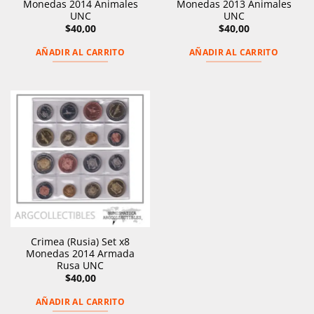
Monedas 2014 Animales
Monedas 2013 Animales
UNC
UNC
$
40,00
$
40,00
AÑADIR AL CARRITO
AÑADIR AL CARRITO
Crimea (Rusia) Set x8
Monedas 2014 Armada
Rusa UNC
$
40,00
AÑADIR AL CARRITO