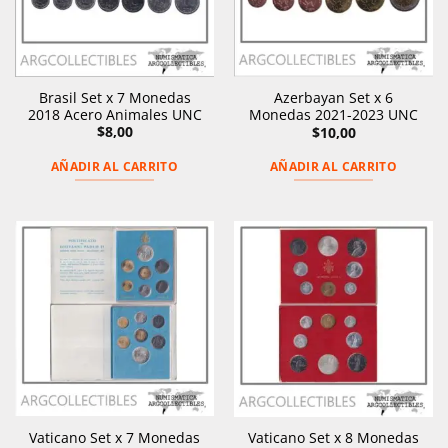
Brasil Set x 7 Monedas
Azerbayan Set x 6
2018 Acero Animales UNC
Monedas 2021-2023 UNC
$
8,00
$
10,00
AÑADIR AL CARRITO
AÑADIR AL CARRITO
Vaticano Set x 7 Monedas
Vaticano Set x 8 Monedas