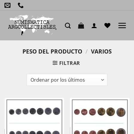
Saltar
al
contenido
PESO DEL PRODUCTO
/
VARIOS
FILTRAR