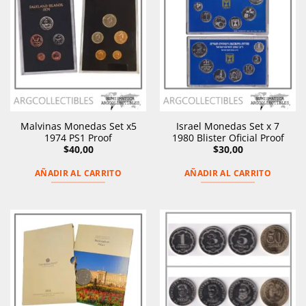
Malvinas Monedas Set x5
Israel Monedas Set x 7
1974 PS1 Proof
1980 Blister Oficial Proof
$
40,00
$
30,00
AÑADIR AL CARRITO
AÑADIR AL CARRITO