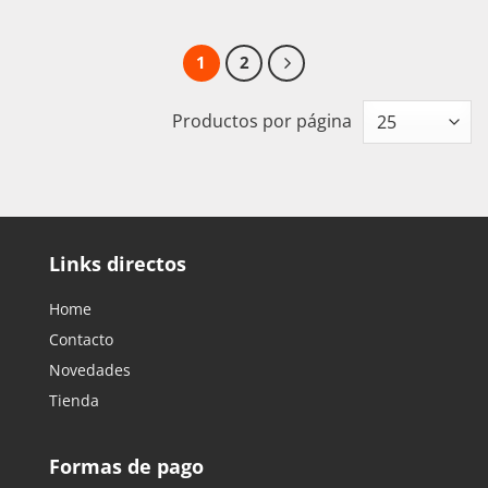
1
2
Productos por página
Links directos
Home
Contacto
Novedades
Tienda
Formas de pago