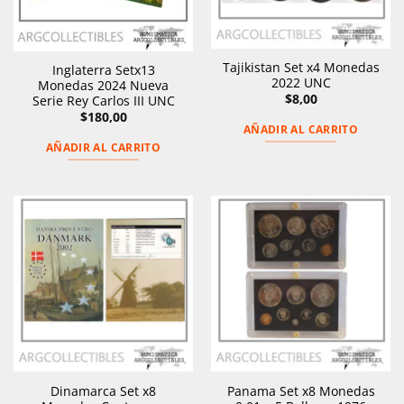
Tajikistan Set x4 Monedas
Inglaterra Setx13
2022 UNC
Monedas 2024 Nueva
$
8,00
Serie Rey Carlos III UNC
$
180,00
AÑADIR AL CARRITO
AÑADIR AL CARRITO
Dinamarca Set x8
Panama Set x8 Monedas