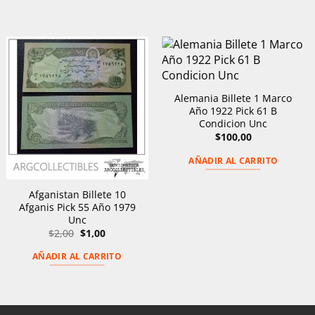
Alemania Billete 1 Marco
Año 1922 Pick 61 B
Condicion Unc
$
100,00
AÑADIR AL CARRITO
Afganistan Billete 10
Afganis Pick 55 Año 1979
Unc
El
El
$
2,00
$
1,00
precio
precio
original
actual
AÑADIR AL CARRITO
era:
es:
$2,00.
$1,00.