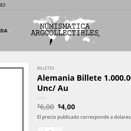
883
UDA
BILLETES
Alemania Billete 1.000.
Unc/ Au
El
El
6,00
4,00
$
$
precio
precio
El precio publicado corresponde a dolare
original
actual
era:
es:
Alemania Billete 1.000.000 Marcos Pick 102 A