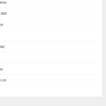
ania
.000
os
UNC
2
pa
8 cm