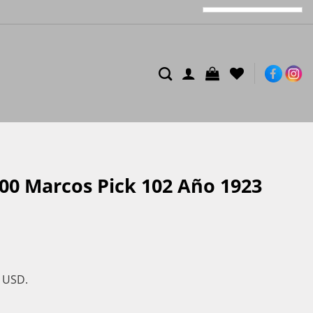
000 Marcos Pick 102 Año 1923
s USD.
ño 1923 Unc/ Au cantidad