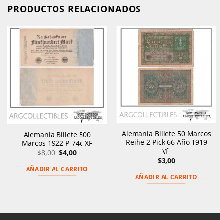
PRODUCTOS RELACIONADOS
Alemania Billete 50 Marcos
Alemania Billete 500
Reihe 2 Pick 66 Año 1919
Marcos 1922 P-74c XF
Vf-
El
El
$
8,00
$
4,00
precio
precio
$
3,00
original
actual
AÑADIR AL CARRITO
era:
es:
AÑADIR AL CARRITO
$8,00.
$4,00.