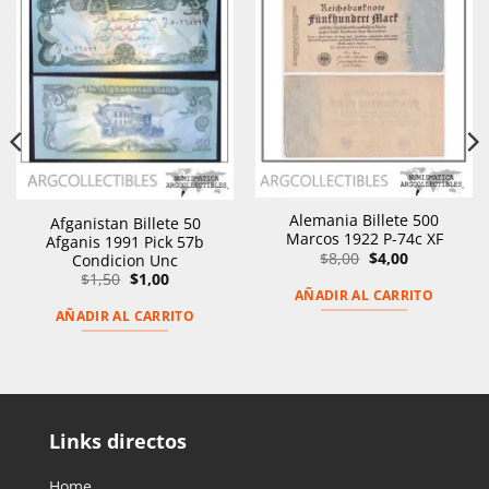
Alemania Billete 500
Afganistan Billete 50
Marcos 1922 P-74c XF
Afganis 1991 Pick 57b
El
El
$
8,00
$
4,00
Condicion Unc
precio
precio
El
El
$
1,50
$
1,00
original
actual
precio
precio
AÑADIR AL CARRITO
era:
es:
original
actual
$8,00.
$4,00.
AÑADIR AL CARRITO
era:
es:
$1,50.
$1,00.
Links directos
Home