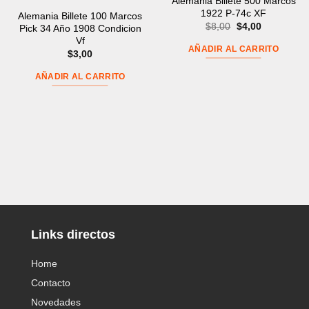
Alemania Billete 500 Marcos
1922 P-74c XF
Alemania Billete 100 Marcos
El
El
$
8,00
$
4,00
Pick 34 Año 1908 Condicion
precio
precio
Vf
original
actual
AÑADIR AL CARRITO
$
3,00
era:
es:
$8,00.
$4,00.
AÑADIR AL CARRITO
Links directos
Home
Contacto
Novedades