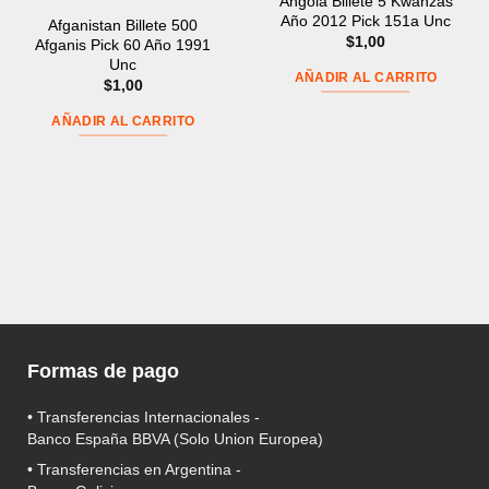
Angola Billete 5 Kwanzas
Año 2012 Pick 151a Unc
Afganistan Billete 500
$
1,00
Afganis Pick 60 Año 1991
Unc
AÑADIR AL CARRITO
$
1,00
AÑADIR AL CARRITO
Formas de pago
• Transferencias Internacionales -
Banco España BBVA
(Solo Union Europea)
• Transferencias en Argentina -