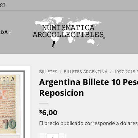
883
UDA
BILLETES
/
BILLETES ARGENTINA
/
1997-2015 
Argentina Billete 10 Pe
Reposicion
6,00
$
El precio publicado corresponde a dolare
Argentina Billete 10 Pesos P-354 / BOT-3449 2