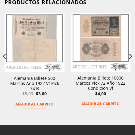
PRODUCTOS RELACIONADOS
Alemania Billete 10000
Alemania Billete 500
Marcos Pick 72 Año 1922
Marcos Año 1922 Vf Pick
Condicion Vf
74 B
El
El
$
4,00
$
5,00
$
3,00
precio
precio
original
actual
AÑADIR AL CARRITO
AÑADIR AL CARRITO
era:
es:
$5,00.
$3,00.