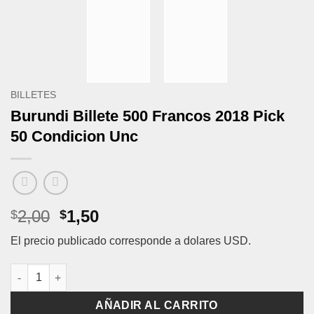
BILLETES
Burundi Billete 500 Francos 2018 Pick
50 Condicion Unc
El
El
2,00
1,50
$
$
precio
precio
El precio publicado corresponde a dolares USD.
original
actual
era:
es:
Burundi Billete 500 Francos 2018 Pick 50 Condicion Unc canti
$2,00.
$1,50.
AÑADIR AL CARRITO