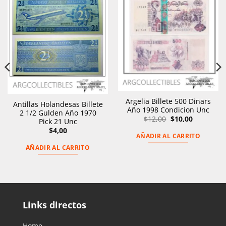
Argelia Billete 500 Dinars
Antillas Holandesas Billete
Año 1998 Condicion Unc
2 1/2 Gulden Año 1970
El
El
$
12,00
$
10,00
Pick 21 Unc
precio
precio
$
4,00
original
actual
AÑADIR AL CARRITO
era:
es:
$12,00.
$10,00.
AÑADIR AL CARRITO
Links directos
Home