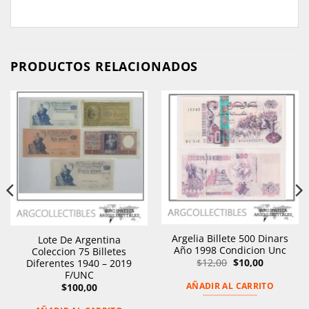
PRODUCTOS RELACIONADOS
Argelia Billete 500 Dinars
Lote De Argentina
Año 1998 Condicion Unc
Coleccion 75 Billetes
El
El
$
12,00
$
10,00
Diferentes 1940 – 2019
precio
precio
F/UNC
original
actual
AÑADIR AL CARRITO
$
100,00
era:
es:
$12,00.
$10,00.