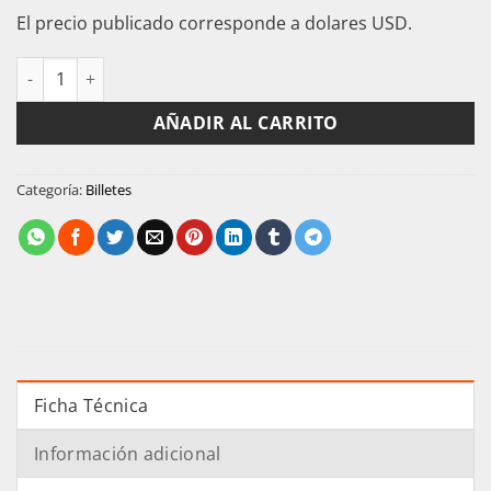
precio
precio
El precio publicado corresponde a dolares USD.
original
actual
era:
es:
Madagascar Billete 5000 Ariary 2012 Unc cantidad
$5,00.
$4,00.
AÑADIR AL CARRITO
Categoría:
Billetes
Ficha Técnica
Información adicional