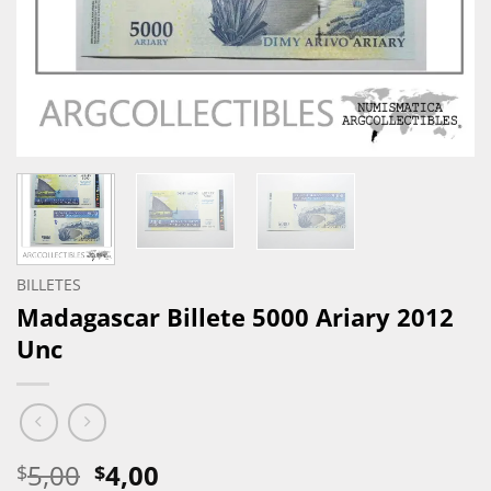
BILLETES
Madagascar Billete 5000 Ariary 2012
Unc
El
El
5,00
4,00
$
$