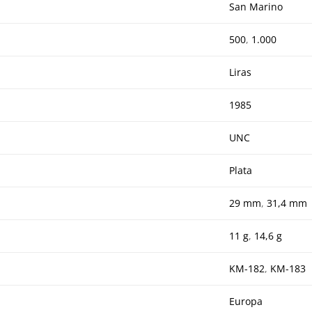
San Marino
500
,
1.000
Liras
1985
UNC
Plata
29 mm
,
31,4 mm
11 g
,
14,6 g
KM-182
,
KM-183
Europa