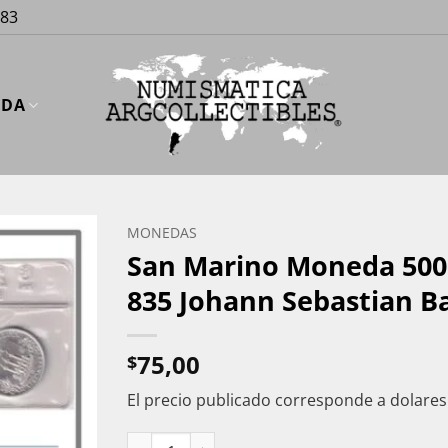
883
UDA
MONEDAS
San Marino Moneda 500 y
835 Johann Sebastian B
75,00
$
El precio publicado corresponde a dolare
San Marino Moneda 500 y 1.000 Liras 1985 Set